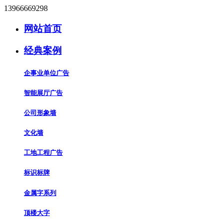
13966669298
网站首页
经典案例
企事业单位广告
智能展厅广告
公司形象墙
文化墙
工地工程广告
标识标牌
金属字系列
顶楼大字